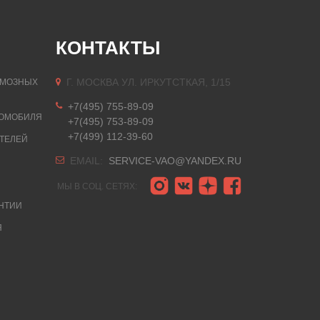
КОНТАКТЫ
Г. МОСКВА УЛ. ИРКУТСТКАЯ, 1/15
РМОЗНЫХ
+7(495) 755-89-09
ТОМОБИЛЯ
+7(495) 753-89-09
+7(499) 112-39-60
ТЕЛЕЙ
EMAIL:
SERVICE-VAO@YANDEX.RU
МЫ В СОЦ. СЕТЯХ:
АНТИИ
Я