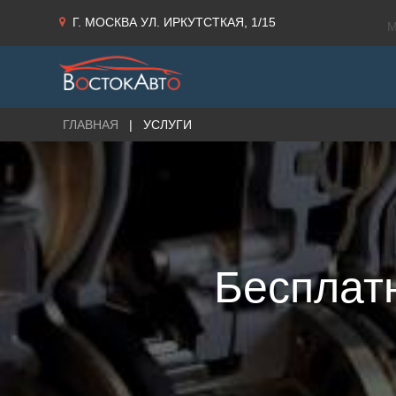
Г. МОСКВА УЛ. ИРКУТСТКАЯ, 1/15
М
ГЛАВНАЯ
УСЛУГИ
Проточка и
Техниче
восстановление
обслужи
тормозных дисков
автомоб
ТО и ремонт с
Регулир
сохранением гарантии
схожден
Бесплатн
Ремонт тормозной
Помощь 
системы автомобиля
продаже
Кузовной ремонт
Шиномо
автомобиля
Автосер
Мультимедиа
юридиче