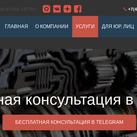
Ы В СОЦ. СЕТЯХ:
+7(4
ГЛАВНАЯ
О КОМПАНИИ
УСЛУГИ
ДЛЯ ЮР. ЛИЦ
ское
Ремонт предпусковых
Ремонт 
вание
обогревателей
автомо
иля
овка развала
Ремонт 
Чип тюнинг двигателя
ия
Двигате
ая консультация в
при покупке и
Мойка
Ремонт АКПП
 авто
Заправка и ремонт
нтаж
Тюнинг
автокондиционеров
БЕСПЛАТНАЯ КОНСУЛЬТАЦИЯ В TELEGRAM
вис для
Другие услуги
ских лиц