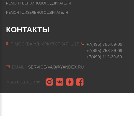
РЕМОНТ БЕНЗИНОВОГО ДВИГАТЕЛЯ
РЕМОНТ ДИЗЕЛЬНОГО ДВИГАТЕЛЯ
КОНТАКТЫ
Г. МОСКВА УЛ. ИРКУТСТКАЯ, 1/15
+7(495) 755-89-09
+7(495) 753-89-09
+7(499) 112-39-60
EMAIL:
SERVICE-VAO@YANDEX.RU
МЫ В СОЦ. СЕТЯХ:
Восток Авто
©
2026
Использование изображений из свободных источников