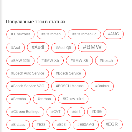
Популярные тэги в статьях
#AMG
# Chevrolet
#alfa romeo
#alfa romeo 8c
#BMW
#Audi
#Aral
#Audi Q5
#BMW X5
#BMW X6
#Bosch
#BMW 525i
#Bosch Auto Service
#Bosch Service
#Bosch Service VAO
#BOSCH Москва
#Brabus
#Chevrolet
#Brembo
#carbon
#Citroen Berlingo
#CVT
#drift
#DSG
#EGR
#E-class
#E28
#E63
#E63AMG